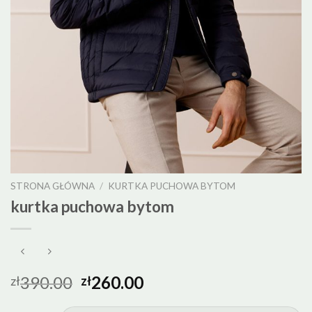
STRONA GŁÓWNA
/
KURTKA PUCHOWA BYTOM
kurtka puchowa bytom
390.00
260.00
zł
zł