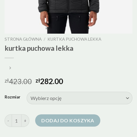
STRONA GŁÓWNA
/
KURTKA PUCHOWA LEKKA
kurtka puchowa lekka
423.00
282.00
zł
zł
Rozmiar
ilość kurtka puchowa lekka
DODAJ DO KOSZYKA