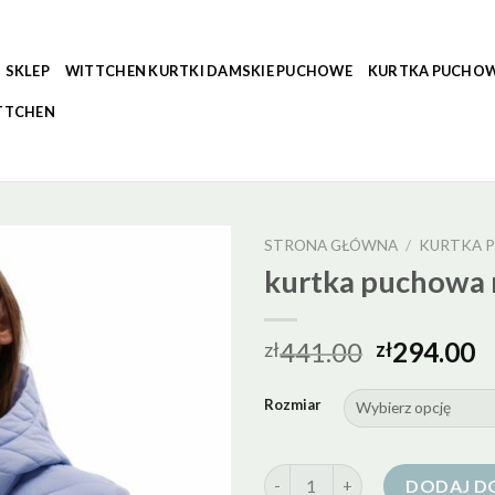
SKLEP
WITTCHEN KURTKI DAMSKIE PUCHOWE
KURTKA PUCHOW
TTCHEN
STRONA GŁÓWNA
/
KURTKA P
kurtka puchowa 
441.00
294.00
zł
zł
Rozmiar
ilość kurtka puchowa niebieska
DODAJ D