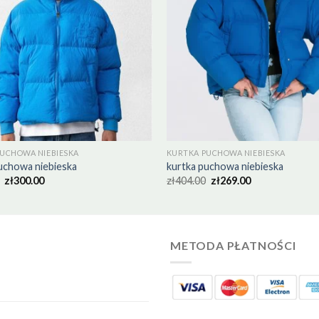
UCHOWA NIEBIESKA
KURTKA PUCHOWA NIEBIESKA
uchowa niebieska
kurtka puchowa niebieska
zł
300.00
zł
404.00
zł
269.00
METODA PŁATNOŚCI