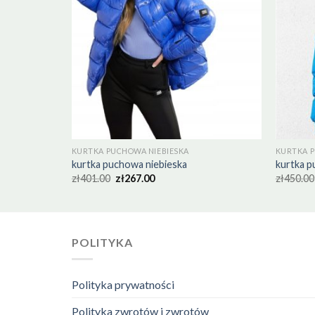
KURTKA PUCHOWA NIEBIESKA
KURTKA P
kurtka puchowa niebieska
kurtka p
zł
401.00
zł
267.00
zł
450.00
POLITYKA
Polityka prywatności
Polityka zwrotów i zwrotów