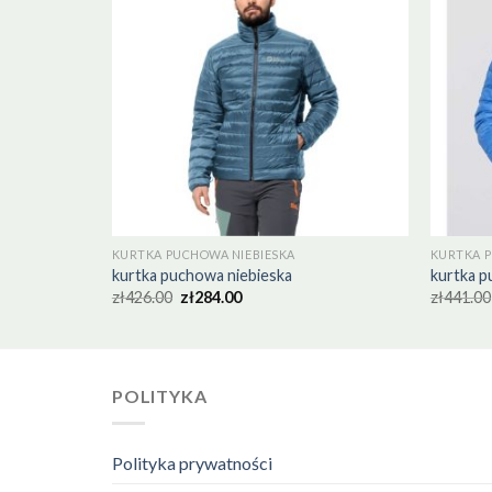
KURTKA PUCHOWA NIEBIESKA
KURTKA P
kurtka puchowa niebieska
kurtka p
zł
426.00
zł
284.00
zł
441.00
POLITYKA
Polityka prywatności