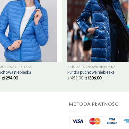
UCHOWA NIEBIESKA
KURTKA PUCHOWA NIEBIESKA
uchowa niebieska
kurtka puchowa niebieska
zł
294.00
zł
459.00
zł
306.00
METODA PŁATNOŚCI