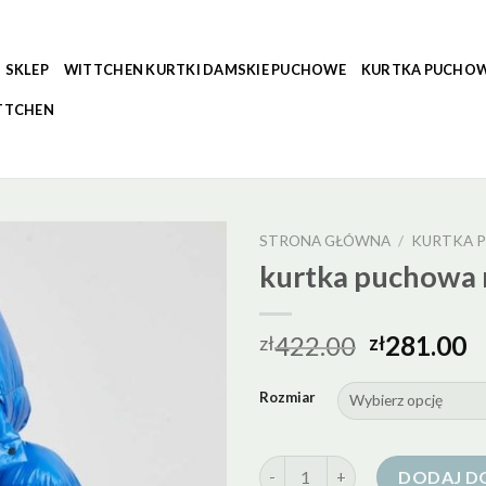
SKLEP
WITTCHEN KURTKI DAMSKIE PUCHOWE
KURTKA PUCHOW
TTCHEN
STRONA GŁÓWNA
/
KURTKA P
kurtka puchowa 
422.00
281.00
zł
zł
Rozmiar
ilość kurtka puchowa niebieska
DODAJ D