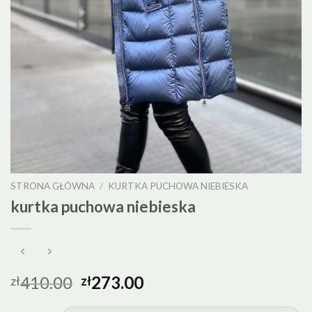
STRONA GŁÓWNA
/
KURTKA PUCHOWA NIEBIESKA
kurtka puchowa niebieska
410.00
273.00
zł
zł