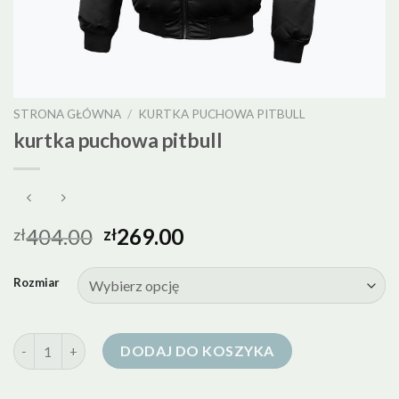
STRONA GŁÓWNA
/
KURTKA PUCHOWA PITBULL
kurtka puchowa pitbull
404.00
269.00
zł
zł
Rozmiar
ilość kurtka puchowa pitbull
DODAJ DO KOSZYKA