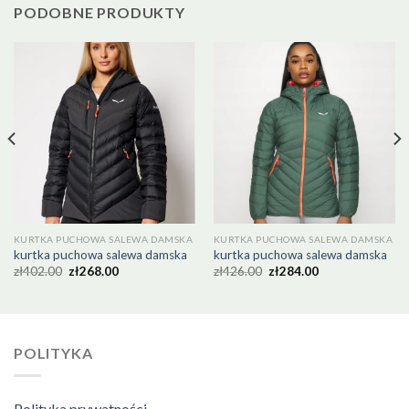
PODOBNE PRODUKTY
KURTKA PUCHOWA SALEWA DAMSKA
KURTKA PUCHOWA SALEWA DAMSKA
kurtka puchowa salewa damska
kurtka puchowa salewa damska
zł
402.00
zł
268.00
zł
426.00
zł
284.00
POLITYKA
Polityka prywatności