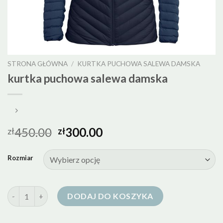
STRONA GŁÓWNA
/
KURTKA PUCHOWA SALEWA DAMSKA
kurtka puchowa salewa damska
450.00
300.00
zł
zł
Rozmiar
ilość kurtka puchowa salewa damska
DODAJ DO KOSZYKA