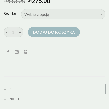
413.00
275.00
zł
zł
Rozmiar
ilość kurtka puchowa tatuum
DODAJ DO KOSZYKA
OPIS
OPINIE (0)