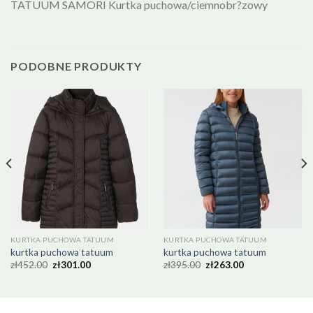
TATUUM SAMORI Kurtka puchowa/ciemnobr?zowy
PODOBNE PRODUKTY
KURTKA PUCHOWA TATUUM
KURTKA PUCHOWA TATUUM
kurtka puchowa tatuum
kurtka puchowa tatuum
zł
452.00
zł
301.00
zł
395.00
zł
263.00