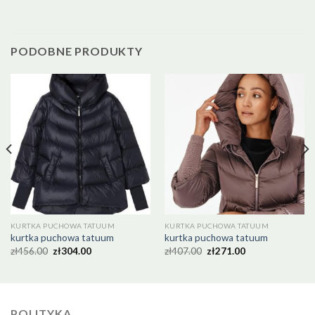
PODOBNE PRODUKTY
KURTKA PUCHOWA TATUUM
KURTKA PUCHOWA TATUUM
kurtka puchowa tatuum
kurtka puchowa tatuum
zł
456.00
zł
304.00
zł
407.00
zł
271.00
POLITYKA