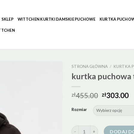
SKLEP
WITTCHEN KURTKI DAMSKIE PUCHOWE
KURTKA PUCHOW
TTCHEN
STRONA GŁÓWNA
/
KURTKA 
kurtka puchowa
455.00
303.00
zł
zł
Rozmiar
ilość kurtka puchowa tatuum
DODAJ D