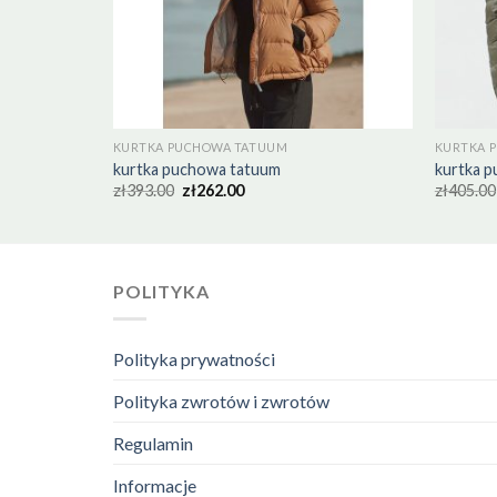
KURTKA PUCHOWA TATUUM
KURTKA 
kurtka puchowa tatuum
kurtka 
zł
393.00
zł
262.00
zł
405.00
POLITYKA
Polityka prywatności
Polityka zwrotów i zwrotów
Regulamin
Informacje