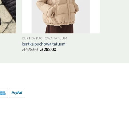
KURTKA PUCHOWA TATUUM
kurtka puchowa tatuum
zł
423.00
zł
282.00