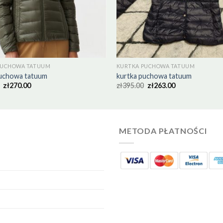
PUCHOWA TATUUM
KURTKA PUCHOWA TATUUM
puchowa tatuum
kurtka puchowa tatuum
zł
270.00
zł
395.00
zł
263.00
METODA PŁATNOŚCI