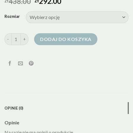
438.00
292.00
zł
zł
Rozmiar
ilość kurtka puchowa wittchen
DODAJ DO KOSZYKA
OPINIE (0)
Opinie
Na razie nie ma opinii o produkcie.