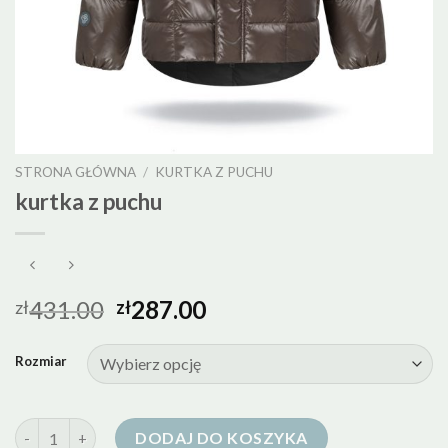
STRONA GŁÓWNA
/
KURTKA Z PUCHU
kurtka z puchu
431.00
287.00
zł
zł
Rozmiar
ilość kurtka z puchu
DODAJ DO KOSZYKA