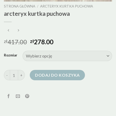
STRONA GŁÓWNA
/
ARCTERYX KURTKA PUCHOWA
arcteryx kurtka puchowa
417.00
278.00
zł
zł
Rozmiar
ilość arcteryx kurtka puchowa
DODAJ DO KOSZYKA