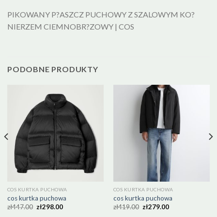
PIKOWANY P?ASZCZ PUCHOWY Z SZALOWYM KO?
NIERZEM CIEMNOBR?ZOWY | COS
PODOBNE PRODUKTY
COS KURTKA PUCHOWA
COS KURTKA PUCHOWA
cos kurtka puchowa
cos kurtka puchowa
zł
447.00
zł
298.00
zł
419.00
zł
279.00