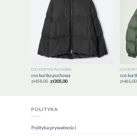
COS KURTKA PUCHOWA
COS KUR
cos kurtka puchowa
cos kur
zł
458.00
zł
305.00
zł
461.00
POLITYKA
Polityka prywatności