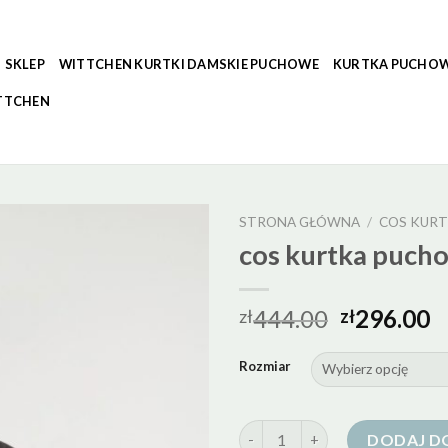
SKLEP
WITTCHEN KURTKI DAMSKIE PUCHOWE
KURTKA PUCHOW
TTCHEN
STRONA GŁÓWNA
/
COS KUR
cos kurtka puch
444.00
296.00
zł
zł
Rozmiar
ilość cos kurtka puchowa
DODAJ D