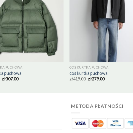
TKA PUCHOWA
COS KURTKA PUCHOWA
tka puchowa
cos kurtka puchowa
zł
307.00
zł
419.00
zł
279.00
METODA PŁATNOŚCI