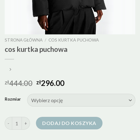
STRONA GŁÓWNA
/
COS KURTKA PUCHOWA
cos kurtka puchowa
444.00
296.00
zł
zł
Rozmiar
ilość cos kurtka puchowa
DODAJ DO KOSZYKA