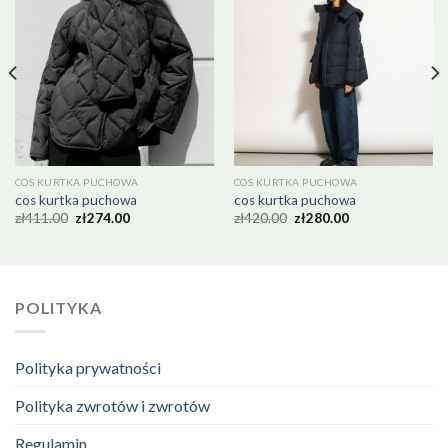
COS KURTKA PUCHOWA
COS KURTKA PUCHOWA
cos kurtka puchowa
cos kurtka puchowa
zł
411.00
zł
274.00
zł
420.00
zł
280.00
POLITYKA
Polityka prywatności
Polityka zwrotów i zwrotów
Regulamin