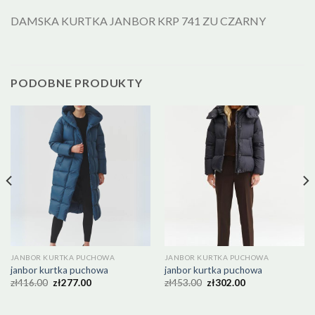
DAMSKA KURTKA JANBOR KRP 741 ZU CZARNY
PODOBNE PRODUKTY
JANBOR KURTKA PUCHOWA
JANBOR KURTKA PUCHOWA
janbor kurtka puchowa
janbor kurtka puchowa
zł
416.00
zł
277.00
zł
453.00
zł
302.00