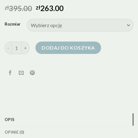
395.00
263.00
zł
zł
Rozmiar
ilość janbor kurtka puchowa
DODAJ DO KOSZYKA
OPIS
OPINIE (0)