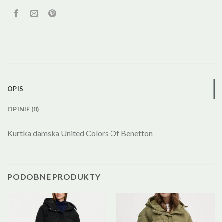
OPIS
OPINIE (0)
Kurtka damska United Colors Of Benetton
PODOBNE PRODUKTY