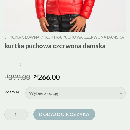
STRONA GŁÓWNA
/
KURTKA PUCHOWA CZERWONA DAMSKA
kurtka puchowa czerwona damska
399.00
266.00
zł
zł
Rozmiar
ilość kurtka puchowa czerwona damska
DODAJ DO KOSZYKA