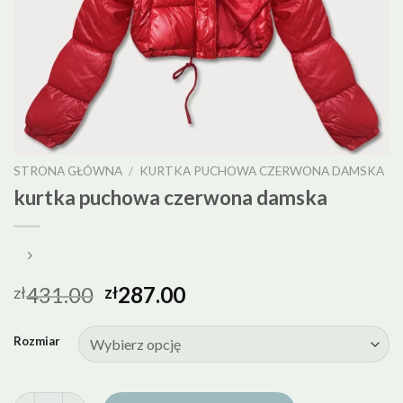
STRONA GŁÓWNA
/
KURTKA PUCHOWA CZERWONA DAMSKA
kurtka puchowa czerwona damska
431.00
287.00
zł
zł
Rozmiar
ilość kurtka puchowa czerwona damska