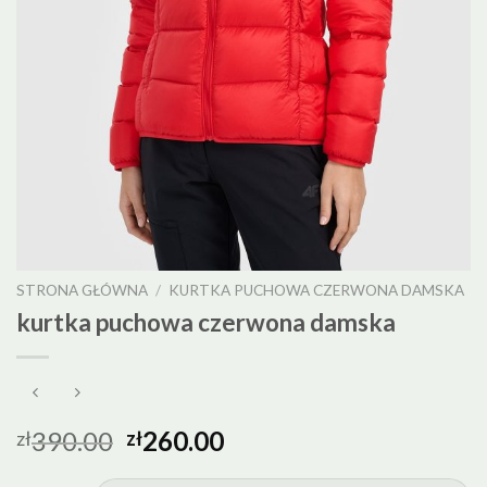
STRONA GŁÓWNA
/
KURTKA PUCHOWA CZERWONA DAMSKA
kurtka puchowa czerwona damska
390.00
260.00
zł
zł