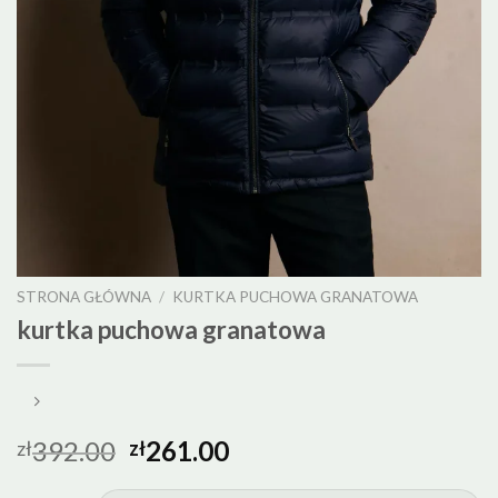
STRONA GŁÓWNA
/
KURTKA PUCHOWA GRANATOWA
kurtka puchowa granatowa
392.00
261.00
zł
zł