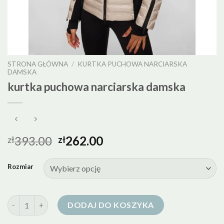
STRONA GŁÓWNA
/
KURTKA PUCHOWA NARCIARSKA
DAMSKA
kurtka puchowa narciarska damska
393.00
262.00
zł
zł
Rozmiar
ilość kurtka puchowa narciarska damska
DODAJ DO KOSZYKA