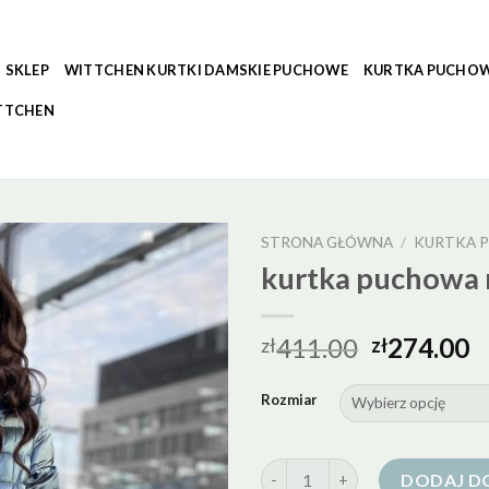
SKLEP
WITTCHEN KURTKI DAMSKIE PUCHOWE
KURTKA PUCHOW
TTCHEN
STRONA GŁÓWNA
/
KURTKA P
kurtka puchowa 
411.00
274.00
zł
zł
Rozmiar
ilość kurtka puchowa niebieska
DODAJ D