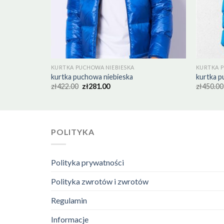
KURTKA PUCHOWA NIEBIESKA
KURTKA P
kurtka puchowa niebieska
kurtka p
zł
422.00
zł
281.00
zł
450.00
POLITYKA
Polityka prywatności
Polityka zwrotów i zwrotów
Regulamin
Informacje