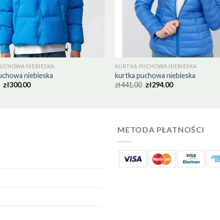
UCHOWA NIEBIESKA
KURTKA PUCHOWA NIEBIESKA
uchowa niebieska
kurtka puchowa niebieska
zł
300.00
zł
441.00
zł
294.00
METODA PŁATNOŚCI