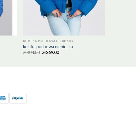
KURTKA PUCHOWA NIEBIESKA
kurtka puchowa niebieska
zł
404.00
zł
269.00