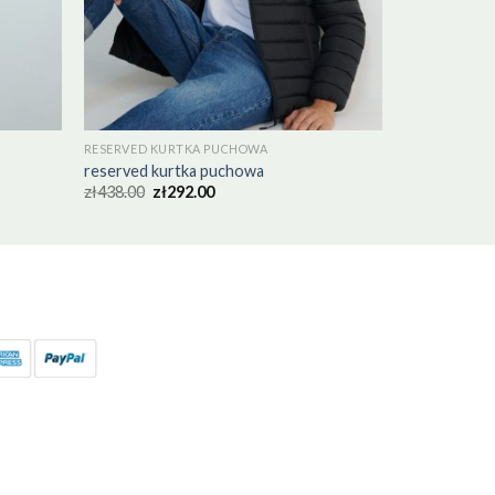
RESERVED KURTKA PUCHOWA
reserved kurtka puchowa
zł
438.00
zł
292.00