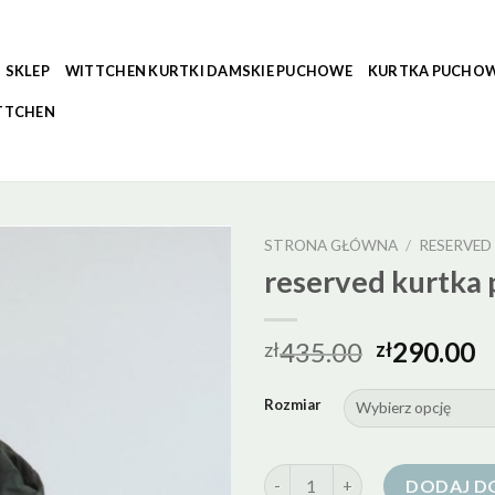
SKLEP
WITTCHEN KURTKI DAMSKIE PUCHOWE
KURTKA PUCHOW
TTCHEN
STRONA GŁÓWNA
/
RESERVE
reserved kurtka
435.00
290.00
zł
zł
Rozmiar
ilość reserved kurtka puchowa
DODAJ D