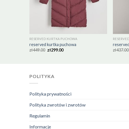
RESERVED KURTKA PUCHOWA
RESERVE
reserved kurtka puchowa
reserve
zł
449.00
zł
299.00
zł
437.00
POLITYKA
Polityka prywatności
Polityka zwrotów i zwrotów
Regulamin
Informacje