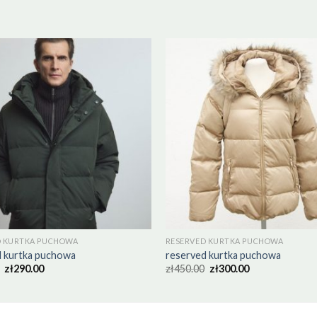
D KURTKA PUCHOWA
RESERVED KURTKA PUCHOWA
d kurtka puchowa
reserved kurtka puchowa
zł
290.00
zł
450.00
zł
300.00