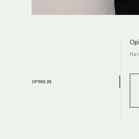
Opi
Na r
OPINIE (0)