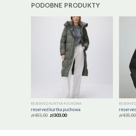
PODOBNE PRODUKTY
RESERVED KURTKA PUCHOWA
RESERVE
reserved kurtka puchowa
reserve
zł
455.00
zł
303.00
zł
435.00