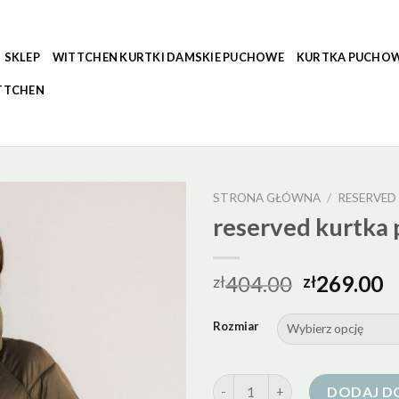
SKLEP
WITTCHEN KURTKI DAMSKIE PUCHOWE
KURTKA PUCHOW
TTCHEN
STRONA GŁÓWNA
/
RESERVE
reserved kurtka
404.00
269.00
zł
zł
Rozmiar
ilość reserved kurtka puchowa
DODAJ D