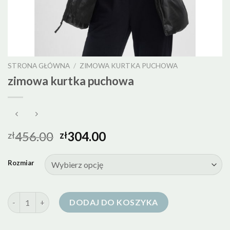
STRONA GŁÓWNA
/
ZIMOWA KURTKA PUCHOWA
zimowa kurtka puchowa
456.00
304.00
zł
zł
Rozmiar
ilość zimowa kurtka puchowa
DODAJ DO KOSZYKA