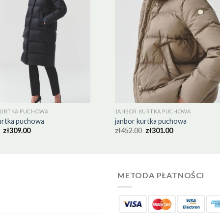
KURTKA PUCHOWA
JANBOR KURTKA PUCHOWA
urtka puchowa
janbor kurtka puchowa
zł
309.00
zł
452.00
zł
301.00
METODA PŁATNOŚCI