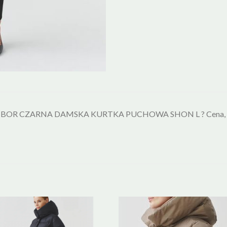
BOR CZARNA DAMSKA KURTKA PUCHOWA SHON L ? Cena, Op