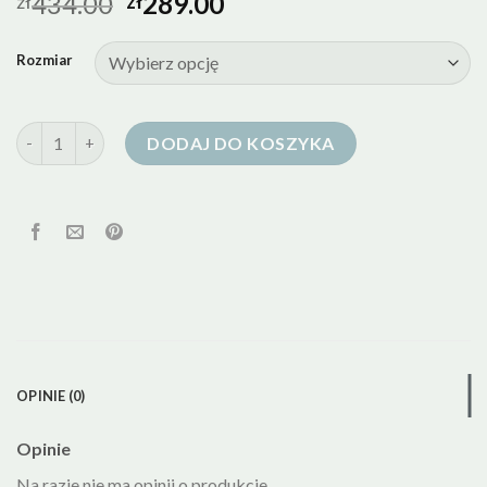
434.00
289.00
zł
zł
Rozmiar
ilość medicine kurtki puchowe
DODAJ DO KOSZYKA
OPINIE (0)
Opinie
Na razie nie ma opinii o produkcie.