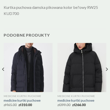
Kurtka puchowa damska pikowana kolor be?owy RW25
KUD700
PODOBNE PRODUKTY
MEDICINE KURTKI PUCHOWE
MEDICINE KURTKI PUCHOWE
medicine kurtki puchowe
medicine kurtki puchowe
zł
465.00
zł
310.00
zł
399.00
zł
266.00