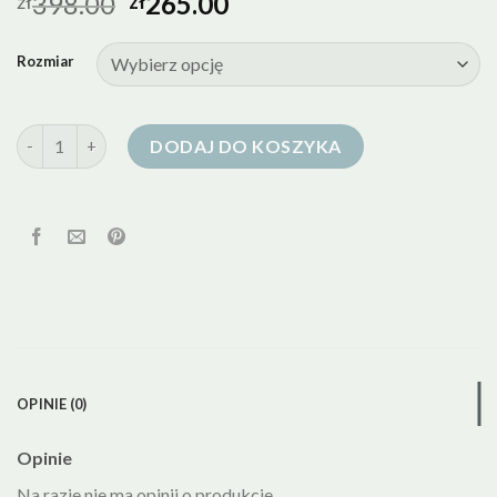
398.00
265.00
zł
zł
Rozmiar
ilość kurtka puchowa tatuum
DODAJ DO KOSZYKA
OPINIE (0)
Opinie
Na razie nie ma opinii o produkcie.